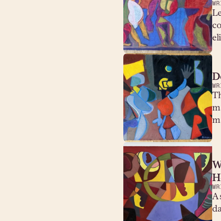
WR
Le
co
el
D
WR
Th
ma
ma
W
H
WR
A 
da